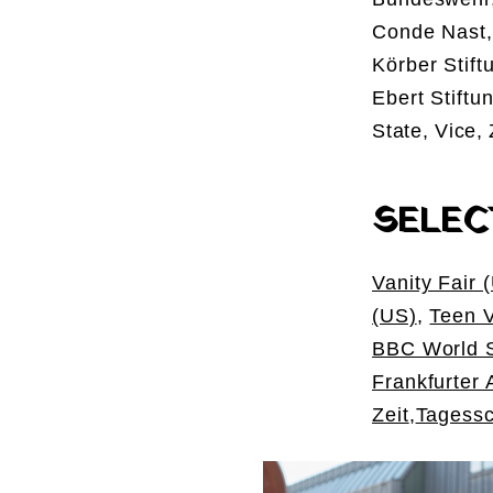
Conde Nast,
Körber Stift
Ebert Stiftu
State,
Vice,
SELEC
Vanity Fair 
(US)
,
Teen 
BBC World S
Frankfurter 
Zeit
,
Tagess