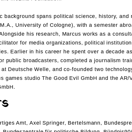
 background spans political science, history, and
(M.A., University of Cologne), with a semester abro
Alongside his research, Marcus works as a consult
litator for media organizations, political institutio
ies. Earlier in his career he spent over a decade as
or public broadcasters, completed a journalism tra
t) at Deutsche Welle, and co-founded two technolo
us games studio The Good Evil GmbH and the AR/
GmbH.
TS
tiges Amt, Axel Springer, Bertelsmann, Bundespr
 Bundeszentrale für politische Bildung, Bündnis90