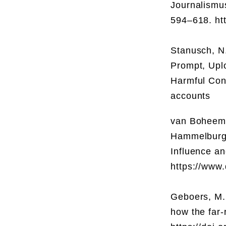
Journalismu
594–618. ht
Stanusch, N.
Prompt, Upl
Harmful Cont
accounts
van Boheem
Hammelburg,
Influence an
https://www
Geboers, M.
how the far-