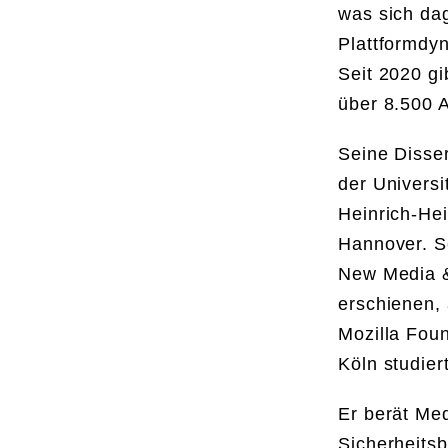
was sich dag
Plattformdy
Seit 2020 gi
über 8.500 
Seine Disser
der Universi
Heinrich-He
Hannover. Se
New Media &
erschienen, 
Mozilla Foun
Köln studier
Er berät Med
Sicherheits