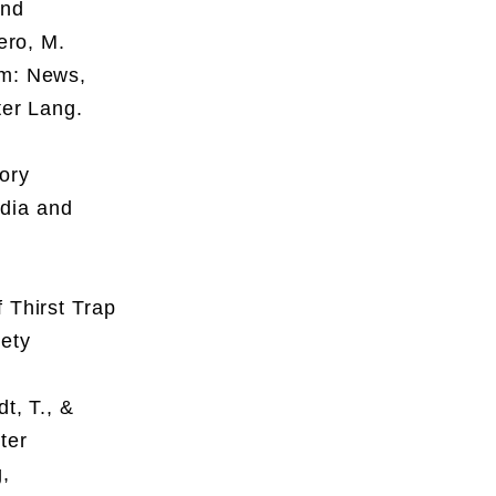
and
ero, M.
sm: News,
ter Lang.
ory
dia and
 Thirst Trap
iety
t, T., &
ter
,