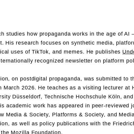
h studies how propaganda works in the age of AI
it. His research focuses on synthetic media, platf
tical uses of TikTok, and memes. He publishes
Und
nternationally recognized newsletter on platform poli
tion, on postdigital propaganda, was submitted to t
n March 2026. He teaches as a visiting lecturer at 
rsity Düsseldorf, Technische Hochschule Köln, an
is academic work has appeared in peer-reviewed j
ew Media & Society, Platforms & Society, and Medi
n, as well as policy publications with the Friedric
 the Mozilla Foundation.