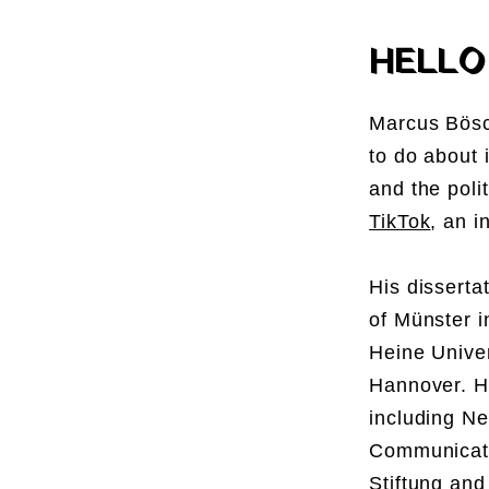
HELLO
Marcus Bösc
to do about 
and the poli
TikTok
, an i
His disserta
of Münster i
Heine Unive
Hannover. H
including N
Communicatio
Stiftung and