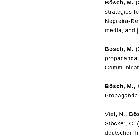
Bösch, M.
(
strategies f
Negreira-Re
media, and j
Bösch, M.
(
propaganda 
Communicat
Bösch, M.
,
Propaganda 
Vief, N.,
Bös
Stöcker, C. 
deutschen In