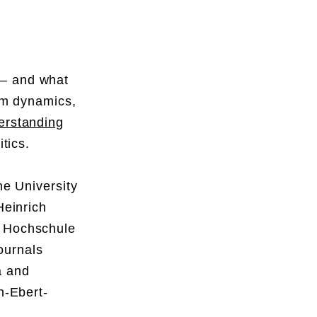
 — and what
orm dynamics,
erstanding
tics.
he University
Heinrich
d Hochschule
ournals
a and
h-Ebert-