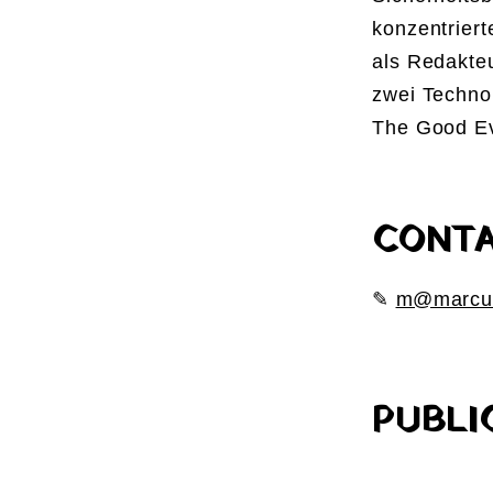
konzentriert
als Redakteu
zwei Techno
The Good E
CONT
✎
m@marcus
∞
18
17
16
PUBLI