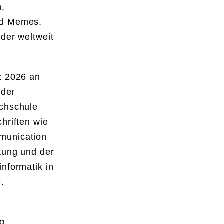
n,
nd Memes.
der weltweit
z 2026 an
 der
ochschule
hriften wie
munication
ftung und der
nformatik in
.
ng