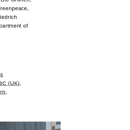
Greenpeace,
iedrich
partment of
es
BC (UK)
,
rn
,