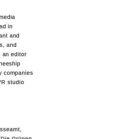
 media
ad in
ant and
ns, and
 an editor
ineeship
gy companies
VR studio
esseamt,
/Die Grünen,