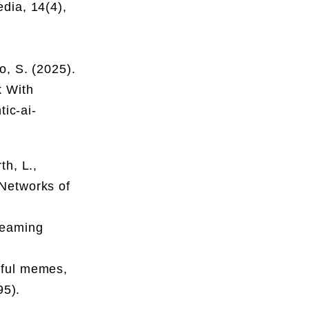
dia, 14(4),
o, S. (2025).
k With
tic-ai-
th, L.,
Networks of
reaming
eful memes,
95).