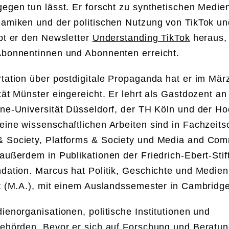
egen tun lässt. Er forscht zu synthetischen Medie
namiken und der politischen Nutzung von TikTok u
bt er den Newsletter
Understanding TikTok
heraus, 
Abonnentinnen und Abonnenten erreicht.
tation über postdigitale Propaganda hat er im Mär
tät Münster eingereicht. Er lehrt als Gastdozent an
ine-Universität Düsseldorf, der TH Köln und der H
ine wissenschaftlichen Arbeiten sind in Fachzeitsc
 Society, Platforms & Society und Media and Com
außerdem in Publikationen der Friedrich-Ebert-Sti
dation. Marcus hat Politik, Geschichte und Medieni
t (M.A.), mit einem Auslandssemester in Cambridge
ienorganisationen, politische Institutionen und
behörden. Bevor er sich auf Forschung und Beratu