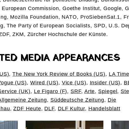
 European Commission, Goethe Institut, Google, 
ung, Mozilla Foundation, NATO, ProSiebenSat.1, Fr
ng, The Party of European Socialists, SPD,
U.S. De
 ZDF, ZKM, Zürcher Hochschule der Künste.
TED MEDIA APPEARANCES
(US)
,
The New York Review of Books (US)
,
LA Tim
Vogue (US)
,
Wired (US)
,
Vice (US)
,
Insider (US)
,
B
ervice (UK)
,
Le Figaro (F)
,
SRF
,
Arte
,
Spiegel
,
Ste
Allgemeine Zeitung
,
Süddeutsche Zeitung
,
Die
chau
,
ZDF Heute
,
DLF
,
DLF Kultur
,
Handelsblatt