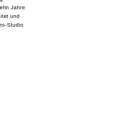
zehn Jahre
itet und
es-Studio
.