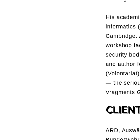
His academic
informatics 
Cambridge. 
workshop faci
security bod
and author f
(Volontaria
— the serio
Vragments 
CLIEN
ARD, Auswär
Bundeswehr,