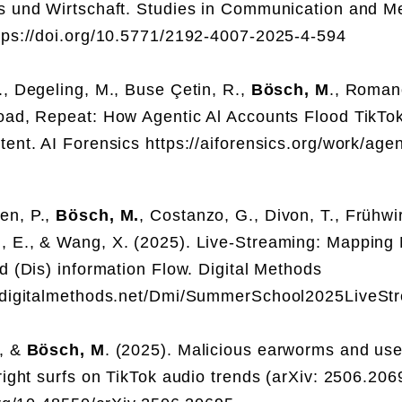
s und Wirtschaft. Studies in Communication and Me
tps://doi.org/10.5771/2192-4007-2025-4-594
, Degeling, M., Buse Çetin, R.,
Bösch, M
., Roman
oad, Repeat: How Agentic Al Accounts Flood TikTo
ent. AI Forensics https://aiforensics.org/work/agen
en, P.,
Bösch, M.
, Costanzo, G., Divon, T., Frühwir
 E., & Wang, X. (2025). Live-Streaming: Mapping 
d (Dis) information Flow. Digital Methods
.digitalmethods.net/Dmi/SummerSchool2025LiveSt
, &
Bösch, M
. (2025). Malicious earworms and us
right surfs on TikTok audio trends (arXiv: 2506.206