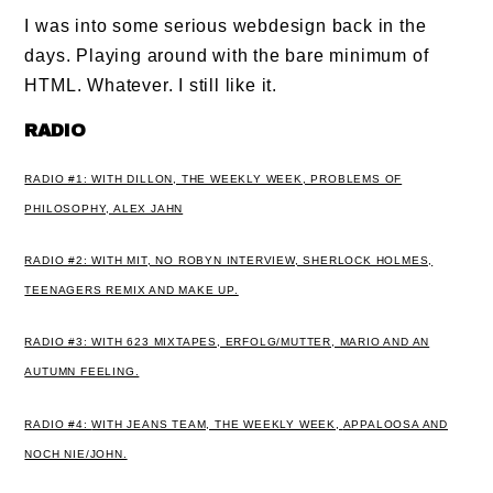
I was into some serious webdesign back in the
days. Playing around with the bare minimum of
HTML. Whatever. I still like it.
RADIO
RADIO #1: WITH DILLON, THE WEEKLY WEEK, PROBLEMS OF
PHILOSOPHY, ALEX JAHN
RADIO #2: WITH MIT, NO ROBYN INTERVIEW, SHERLOCK HOLMES,
TEENAGERS REMIX AND MAKE UP.
RADIO #3: WITH 623 MIXTAPES, ERFOLG/MUTTER, MARIO AND AN
AUTUMN FEELING.
RADIO #4:
WITH JEANS TEAM,
THE WEEKLY WEEK,
APPALOOSA AND
NOCH NIE/JOHN.