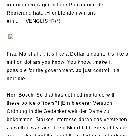
irgendeinen Ärger mit der Polizei und der
Regierung hat....Hier blenden wir uns
ein... //
ENGLISH?
(
*
)
-
Frau Marshall: ...it´s like a Dollar amount. It´s like a
million dollars you know. You know...make it
possible for the government...to just control, it´s
horrible.
Herr Bösch: So that has got nothing to do with
these police officers?! [Ein biederer Versuch
Ordnung in die Gedankenwelt der Dame zu
bekommen. Starkes Interesse daran das verstehen
zu wollen was aus ihrem Mund fällt. Sie sieht super
aus.] I don´t get the point [Das darf man allerdings